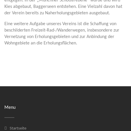
entgegen. In der „Münchner Schotterebene“ wurde und wird
Kies abgebaut, Baggerseen entstehen. Eine Vielzahl davon hat
der Verein bereits zu Naherholungsgebieten ausgebaut.
Eine weitere Aufgabe unseres Vereins ist die Schaffung von
beschilderten Freizeit-Rad-/Wanderwegen, insbesondere zur
Vernetzung von Erholungsgebieten und zur Anbindung der
Wohngebiete an die Erholungsflächen.
Menu
Startseite